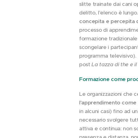
slitte trainate dai cani
delitto, l'elenco è lung
concepita e percepita 
processo di apprendimen
formazione tradizionale 
scongelare i partecipan
programma televisivo). 
post
La tazza di the e i
Formazione come proc
Le organizzazioni che ce
l'apprendimento come
in alcuni casi) fino ad u
necessario svolgere tut
attiva e continua: non s
presenza e distanza, no