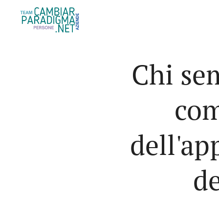
Chi sem
com
dell'ap
de