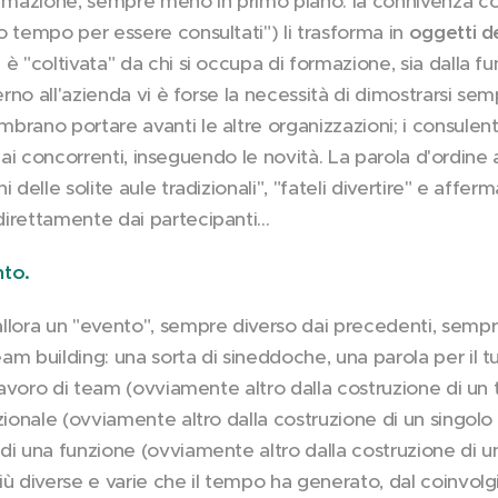
ormazione, sempre meno in primo piano: la connivenza c
o tempo per essere consultati") li trasforma in
oggetti d
 è "coltivata" da chi si occupa di formazione, sia dalla fu
erno all'azienda vi è forse la necessità di dimostrarsi sem
rano portare avanti le altre organizzazioni; i consulenti
i dai concorrenti, inseguendo le novità. La parola d'ordine 
delle solite aule tradizionali", "fateli divertire" e affermaz
direttamente dai partecipanti…
to.
llora un "evento", sempre diverso dai precedenti, sempre
m building: una sorta di sineddoche, una parola per il tut
l lavoro di team (ovviamente altro dalla costruzione di u
nzionale (ovviamente altro dalla costruzione di un singol
di una funzione (ovviamente altro dalla costruzione di u
iù diverse e varie che il tempo ha generato, dal coinvolg