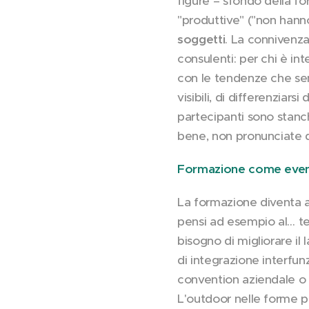
figure – sfondo della f
"produttive" ("non hann
soggetti
. La connivenza
consulenti: per chi è int
con le tendenze che semb
visibili, di differenziars
partecipanti sono stanchi 
bene, non pronunciate 
Formazione come even
La formazione diventa a
pensi ad esempio al… tea
bisogno di migliorare i
di integrazione interfu
convention aziendale o 
L'outdoor nelle forme p