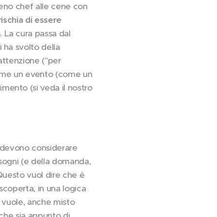
meno chef alle cene con
ischia di essere
. La cura passa dal
 ha svolto della
'attenzione ("per
 come un evento (come un
ento (si veda il nostro
ne devono considerare
bisogni (e della domanda,
 Questo vuol dire che è
coperta, in una logica
i vuole, anche misto
 che sia appunto di