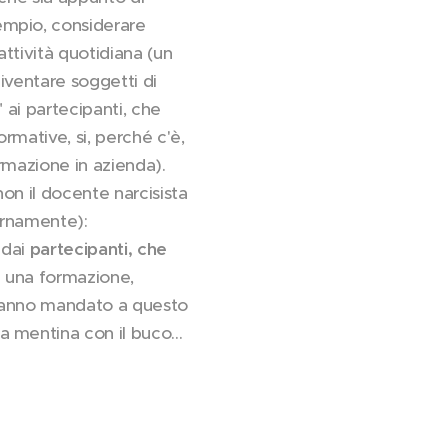
empio, considerare
attività quotidiana (un
diventare soggetti di
 ai partecipanti, che
ormative, si, perché c'è,
rmazione in azienda).
non il docente narcisista
ernamente):
 dai
partecipanti, che
ere una formazione,
i hanno mandato a questo
na mentina con il buco…