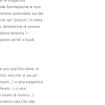
on le esigenze
ella formazione e non
nzione aziendale sia dai
pre sul "pezzo", in linea
, desiderosi di essere
allora diventa "i
ioni simili: si badi
 più spettacolare, si
to, sia che vi sia un
n team…) o una esigenza
o team…) o una
n team di lavoro…).
imento del CAI alle