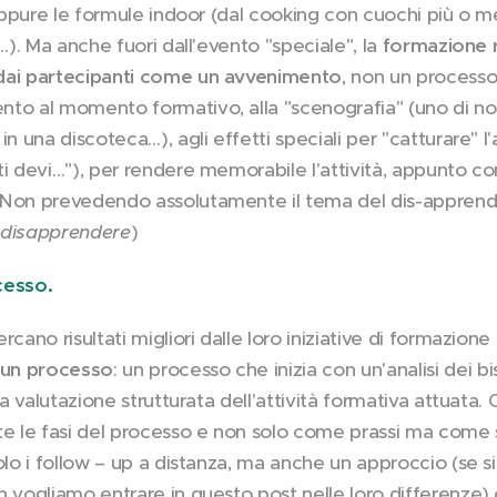
 oppure le formule indoor (dal cooking con cuochi più o 
o…). Ma anche fuori dall'evento "speciale", la
formazione r
dai partecipanti come un avvenimento
, non un processo
to al momento formativo, alla "scenografia" (uno di noi
in una discoteca…), agli effetti speciali per "catturare" l
ti devi…"), per rendere memorabile l'attività, appunto
Non prevedendo assolutamente il tema del dis-apprendim
l disapprendere
)
esso.
rcano risultati migliori dalle loro iniziative di formazio
 un processo
: un processo che inizia con un'analisi dei 
na valutazione strutturata dell'attività formativa attuata.
te le fasi del processo e non solo come prassi ma come s
olo i follow – up a distanza, ma anche un approccio (se s
n vogliamo entrare in questo post nelle loro differenze)