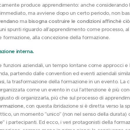
ticamente produce apprendimento: anche considerando 
 immediato, ma avviene dopo un certo periodo, non bast
prendano
ma
bisogna costruire le condizioni affinché ci
cuni spunti riguardo all'apprendimento come processo, al
 formazione, alla concezione della formazione.
zione interna.
 funzioni aziendali, un tempo lontane come approcci e l
nda, partendo dalle convention ed eventi aziendali simil
asi, la trasformazione della formazione in un evento. La
ganizzata come un evento in cui l'attenzione è più conc
 giusto di organizzarla, più che sul processo di apprendi
formazione
, con questa ibridazione si è diretta verso la 
ttico, un momento "unico" (non nel senso della durata)
e" i partecipanti. Ed ecco, i veri protagonisti della forma