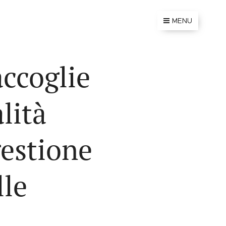
MENU
accoglie
lità
gestione
lle