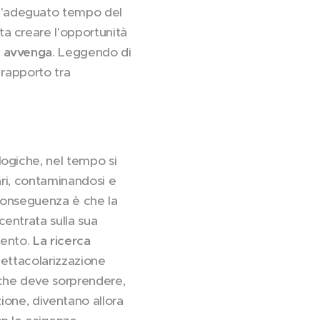
l'adeguato tempo del
a creare l'opportunità
ò avvenga
. Leggendo di
 rapporto tra
ogiche, nel tempo si
ari, contaminandosi e
 conseguenza è che la
entrata sulla sua
mento.
La ricerca
spettacolarizzazione
 che deve sorprendere,
zione, diventano allora