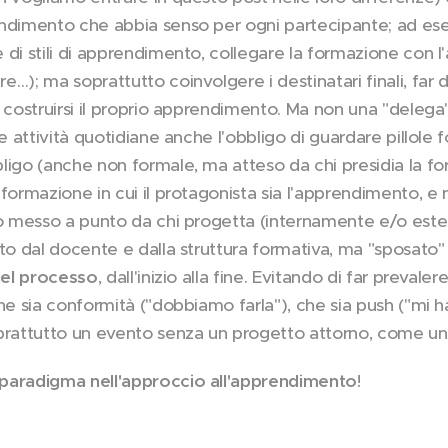
endimento che abbia senso per ogni partecipante; ad es
di stili di apprendimento, collegare la formazione con l'
…); ma soprattutto coinvolgere i destinatari finali, far 
 costruirsi il proprio apprendimento. Ma non una "delega"
e attività quotidiane anche l'obbligo di guardare pillole f
ligo (anche non formale, ma atteso da chi presidia la fo
formazione in cui il protagonista sia l'apprendimento, e 
to messo a punto da chi progetta (internamente e/o est
ato dal docente e dalla struttura formativa, ma "sposato"
 del processo
, dall'inizio alla fine. Evitando di far preval
che sia conformità ("dobbiamo farla"), che sia push ("m
prattutto un evento senza un progetto attorno, come u
 paradigma nell'approccio all'apprendimento
!